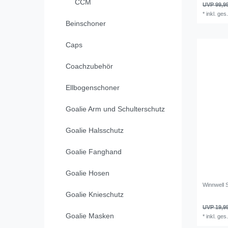
CCM
UVP 99,9
*
inkl. ges
Beinschoner
Caps
Coachzubehör
Ellbogenschoner
Goalie Arm und Schulterschutz
Goalie Halsschutz
Goalie Fanghand
Goalie Hosen
Winnwell 
Goalie Knieschutz
UVP 19,9
Goalie Masken
*
inkl. ges