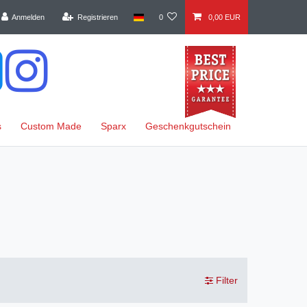
Anmelden
Registrieren
0
0,00 EUR
s
Custom Made
Sparx
Geschenkgutschein
Filter