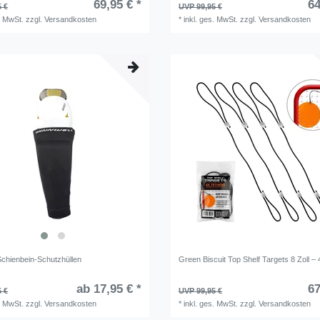
69,95 € *
64
5 €
UVP 99,95 €
. MwSt.
zzgl.
Versandkosten
*
inkl. ges. MwSt.
zzgl.
Versandkosten
Schienbein-Schutzhüllen
Green Biscuit Top Shelf Targets 8 Zoll – 
ab 17,95 € *
67
5 €
UVP 99,95 €
. MwSt.
zzgl.
Versandkosten
*
inkl. ges. MwSt.
zzgl.
Versandkosten