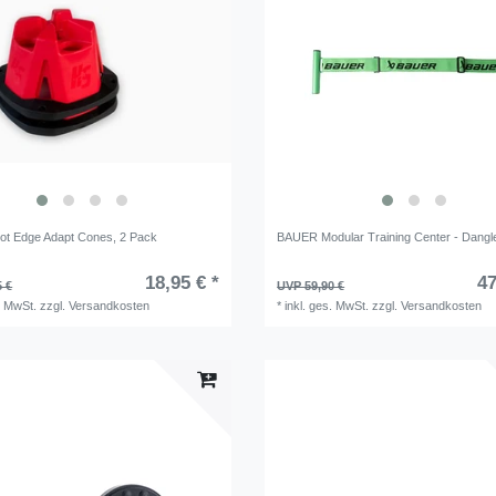
t Edge Adapt Cones, 2 Pack
BAUER Modular Training Center - Dangle
18,95 € *
47
5 €
UVP 59,90 €
. MwSt.
zzgl.
Versandkosten
*
inkl. ges. MwSt.
zzgl.
Versandkosten