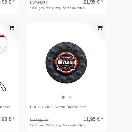
,95 € *
21,95 € *
UVP 34,95 €
*
inkl. ges. MwSt.
zzgl.
Versandkosten
4er-Set
HOCKEYSHOT Extreme Dryland Puck
,95 € *
11,95 € *
UVP 13,55 €
*
inkl. ges. MwSt.
zzgl.
Versandkosten