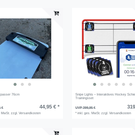
rpasser 76cm
Snipe Lights – Interaktives Hockey Schie
Trainingsset
44,95 € *
319
5 €
UVP 399,95 €
. MwSt.
zzgl.
Versandkosten
*
inkl. ges. MwSt.
zzgl.
Versandkosten