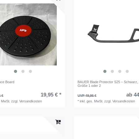
nce Board
BAUER Blade Protector S25 – Schwarz,
Größe 1 oder 2
19,95 € *
ab 44
5 €
UVP 49,95 €
. MwSt.
zzgl.
Versandkosten
*
inkl. ges. MwSt.
zzgl.
Versandkosten