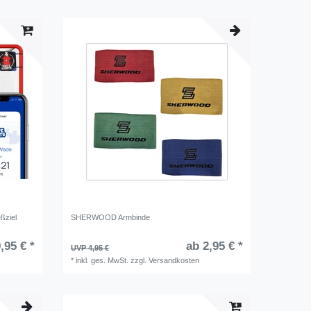
ßziel
SHERWOOD Armbinde
,95 € *
ab 2,95 € *
UVP 4,95 €
*
inkl. ges. MwSt.
zzgl.
Versandkosten