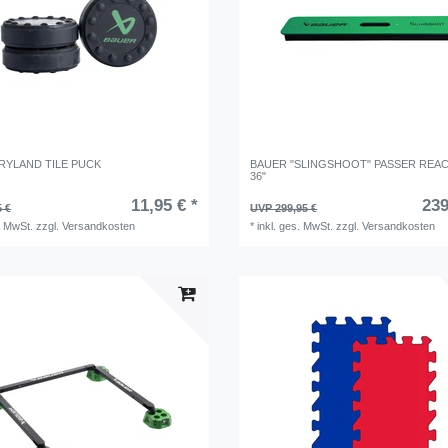
RYLAND TILE PUCK
BAUER "SLINGSHOOT" PASSER REAC
36"
11,95 € *
239
5 €
UVP 299,95 €
. MwSt.
zzgl.
Versandkosten
*
inkl. ges. MwSt.
zzgl.
Versandkosten