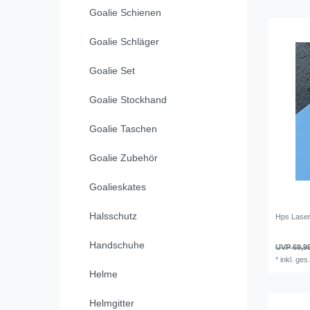
Goalie Schienen
Goalie Schläger
Goalie Set
Goalie Stockhand
Goalie Taschen
Goalie Zubehör
Goalieskates
Halsschutz
Hps Lase
Handschuhe
UVP 69,9
*
inkl. ges
Helme
Helmgitter