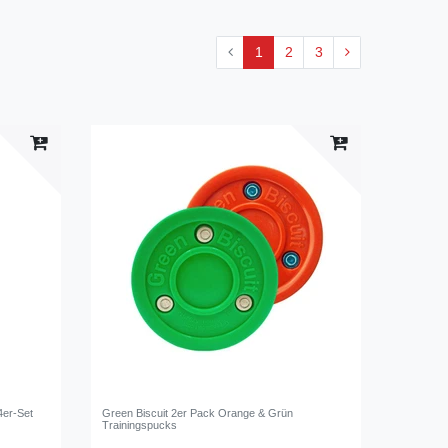
1
2
3
4er-Set
Green Biscuit 2er Pack Orange & Grün
Trainingspucks