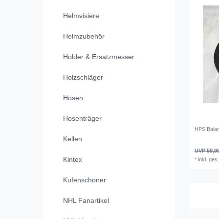
Helmvisiere
Helmzubehör
Holder & Ersatzmesser
Holzschläger
Hosen
Hosenträger
HPS Bala
Kellen
UVP 59,9
Kintex
*
inkl. ges
Kufenschoner
NHL Fanartikel