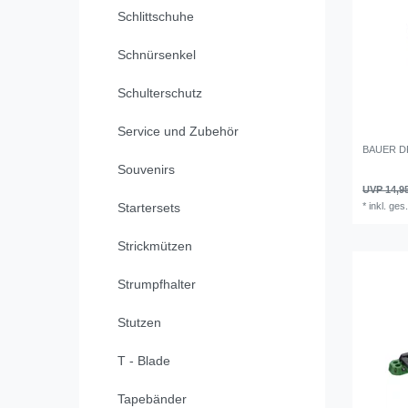
Schlittschuhe
Schnürsenkel
Schulterschutz
Service und Zubehör
BAUER D
Souvenirs
UVP 14,9
*
inkl. ges
Startersets
Strickmützen
Strumpfhalter
Stutzen
T - Blade
Tapebänder