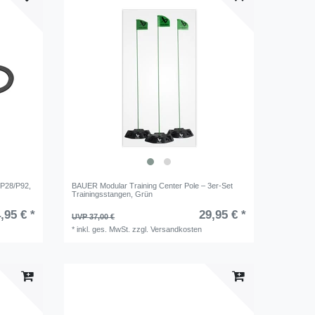
 P28/P92,
BAUER Modular Training Center Pole – 3er-Set
Trainingsstangen, Grün
,95 € *
29,95 € *
UVP 37,00 €
*
inkl. ges. MwSt.
zzgl.
Versandkosten