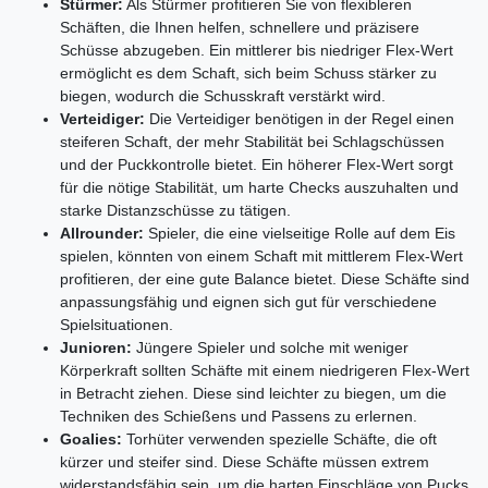
Stürmer:
Als Stürmer profitieren Sie von flexibleren
Schäften, die Ihnen helfen, schnellere und präzisere
Schüsse abzugeben. Ein mittlerer bis niedriger Flex-Wert
ermöglicht es dem Schaft, sich beim Schuss stärker zu
biegen, wodurch die Schusskraft verstärkt wird.
Verteidiger:
Die Verteidiger benötigen in der Regel einen
steiferen Schaft, der mehr Stabilität bei Schlagschüssen
und der Puckkontrolle bietet. Ein höherer Flex-Wert sorgt
für die nötige Stabilität, um harte Checks auszuhalten und
starke Distanzschüsse zu tätigen.
Allrounder:
Spieler, die eine vielseitige Rolle auf dem Eis
spielen, könnten von einem Schaft mit mittlerem Flex-Wert
profitieren, der eine gute Balance bietet. Diese Schäfte sind
anpassungsfähig und eignen sich gut für verschiedene
Spielsituationen.
Junioren:
Jüngere Spieler und solche mit weniger
Körperkraft sollten Schäfte mit einem niedrigeren Flex-Wert
in Betracht ziehen. Diese sind leichter zu biegen, um die
Techniken des Schießens und Passens zu erlernen.
Goalies:
Torhüter verwenden spezielle Schäfte, die oft
kürzer und steifer sind. Diese Schäfte müssen extrem
widerstandsfähig sein, um die harten Einschläge von Pucks