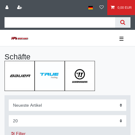
0,00 EUR
☰
Schäfte
Filter