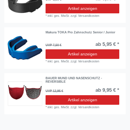
Artikel anzeigen
*
inkl. ges. MwSt.
zzgl.
Versandkosten
Makura TOKA Pro Zahnschutz Senior / Junior
ab 5,95 € *
UVP 7,50 €
Artikel anzeigen
*
inkl. ges. MwSt.
zzgl.
Versandkosten
BAUER MUND UND NASENSCHUTZ -
REVERSIBLE
ab 9,95 € *
UVP 12,95 €
Artikel anzeigen
*
inkl. ges. MwSt.
zzgl.
Versandkosten