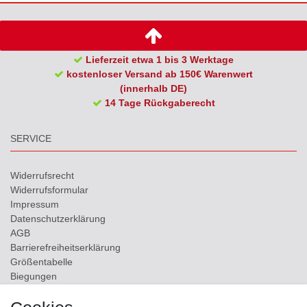
Lieferzeit etwa 1 bis 3 Werktage
kostenloser Versand ab 150€ Warenwert
(innerhalb DE)
14 Tage Rückgaberecht
SERVICE
Widerrufs­recht
Widerrufs­formular
Impressum
Daten­schutz­erklärung
AGB
Barrierefreiheitserklärung
Größentabelle
Biegungen
Versand
Kontakt