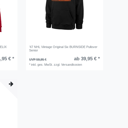
ELIX
’47 NHL Viintage Original Six BURNSIDE Pullover
Senior
,95 € *
ab 39,95 € *
UVP 59,95 €
*
inkl. ges. MwSt.
zzgl.
Versandkosten