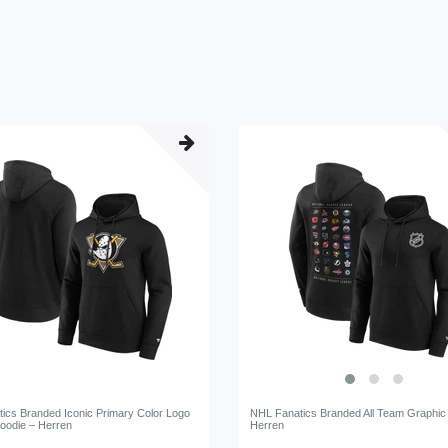
ics Branded Iconic Primary Color Logo
NHL Fanatics Branded All Team Graphic
oodie – Herren
Herren