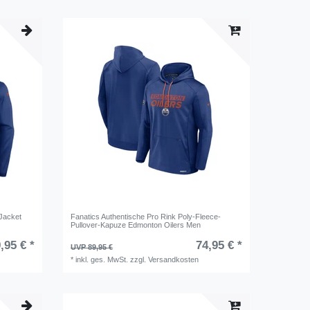
 Jacket
Fanatics Authentische Pro Rink Poly-Fleece-
Pullover-Kapuze Edmonton Oilers Men
,95 € *
74,95 € *
UVP 89,95 €
*
inkl. ges. MwSt.
zzgl.
Versandkosten