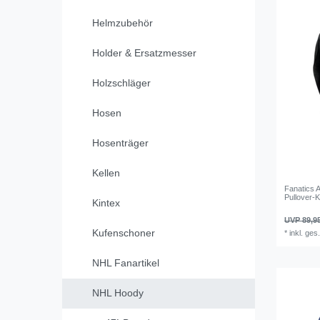
Helmzubehör
Holder & Ersatzmesser
Holzschläger
Hosen
Hosenträger
Kellen
Fanatics 
Pullover-
Kintex
UVP 89,9
Kufenschoner
*
inkl. ges
NHL Fanartikel
NHL Hoody