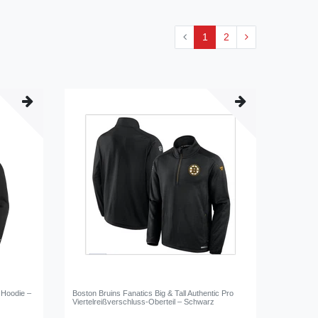
1
2
 Hoodie –
Boston Bruins Fanatics Big & Tall Authentic Pro
Viertelreißverschluss-Oberteil – Schwarz