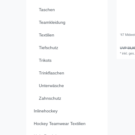
Taschen
Teamkleidung
Textilien
’47 Midwe
Tiefschutz
UVP 59,9
*
inkl. ges
Trikots
Trinkflaschen
Unterwäsche
Zahnschutz
Inlinehockey
Hockey Teamwear Textilien