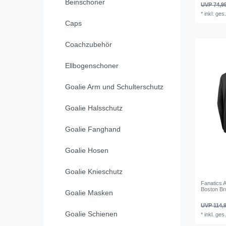
Beinschoner
UVP 74,9
*
inkl. ges
Caps
Coachzubehör
Ellbogenschoner
Goalie Arm und Schulterschutz
Goalie Halsschutz
Goalie Fanghand
Goalie Hosen
Goalie Knieschutz
Fanatics A
Boston Br
Goalie Masken
UVP 114,9
Goalie Schienen
*
inkl. ges