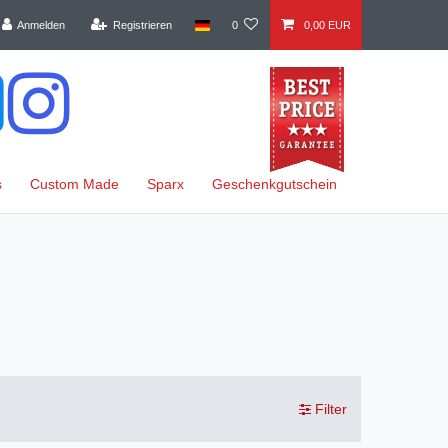
Anmelden
Registrieren
0
0,00 EUR
s
Custom Made
Sparx
Geschenkgutschein
Filter