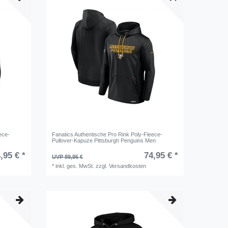
ece-
Fanatics Authentische Pro Rink Poly-Fleece-
Pullover-Kapuze Pittsburgh Penguins Men
,95 € *
74,95 € *
UVP 89,95 €
*
inkl. ges. MwSt.
zzgl.
Versandkosten