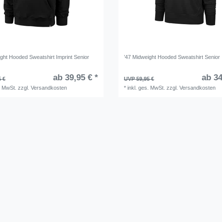
ight Hooded Sweatshirt Imprint Senior
’47 Midweight Hooded Sweatshirt Senior
ab 39,95 € *
ab 34
5 €
UVP 59,95 €
. MwSt.
zzgl.
Versandkosten
*
inkl. ges. MwSt.
zzgl.
Versandkosten