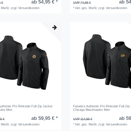
ab 54,95 € *
ab 54
5 €
UVP 74,95 €
. MwSt.
zzgl.
Versandkosten
*
inkl. ges. MwSt.
zzgl.
Versandkosten
uthentic Pro Rinkside Full-Zip Jacket
Fanatics Authentic Pro Rinkside Full-Zip
uins Men
Chicago Blackhawks Men
ab 59,95 € *
ab 59
5 €
UVP 114,95 €
. MwSt.
zzgl.
Versandkosten
*
inkl. ges. MwSt.
zzgl.
Versandkosten