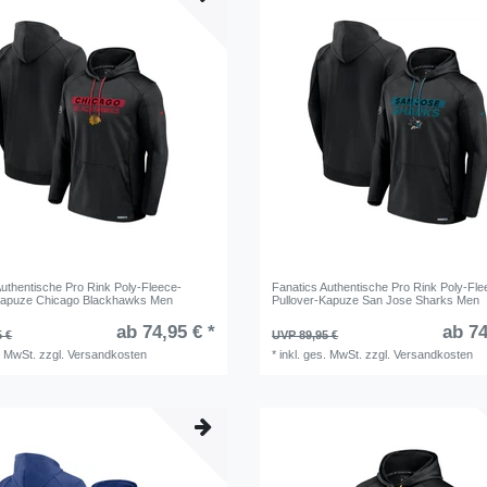
Authentische Pro Rink Poly-Fleece-
Fanatics Authentische Pro Rink Poly-Fle
Kapuze Chicago Blackhawks Men
Pullover-Kapuze San Jose Sharks Men
ab 74,95 € *
ab 74
5 €
UVP 89,95 €
. MwSt.
zzgl.
Versandkosten
*
inkl. ges. MwSt.
zzgl.
Versandkosten