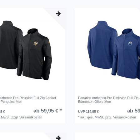
uthentic Pro Rinkside Full-Zip Jacket
Fanatics Authentic Pro Rinkside Full-Zip
h Penguins Men
Edmonton Oilers Men
ab 59,95 € *
ab 59
5 €
UVP 114,95 €
. MwSt.
zzgl.
Versandkosten
*
inkl. ges. MwSt.
zzgl.
Versandkosten