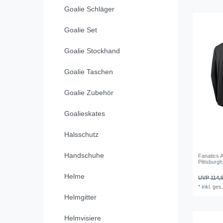
Goalie Schläger
Goalie Set
Goalie Stockhand
Goalie Taschen
Goalie Zubehör
Goalieskates
Halsschutz
Handschuhe
Fanatics A
Pittsburg
Helme
UVP 114,9
*
inkl. ges
Helmgitter
Helmvisiere