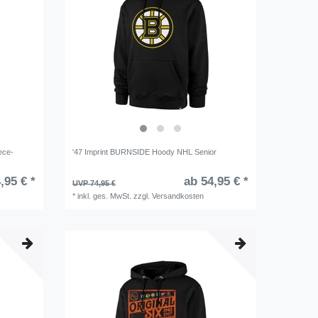
ece-
'47 Imprint BURNSIDE Hoody NHL Senior
,95 € *
ab 54,95 € *
UVP 74,95 €
*
inkl. ges. MwSt.
zzgl.
Versandkosten