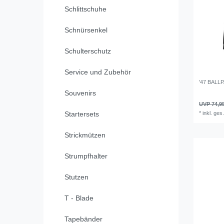
Schlittschuhe
Schnürsenkel
Schulterschutz
Service und Zubehör
'47 BALL
Souvenirs
UVP 74,9
*
inkl. ges
Startersets
Strickmützen
Strumpfhalter
Stutzen
T - Blade
Tapebänder