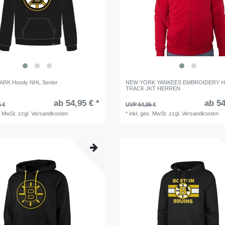
PARK Hoody NHL Senior
NEW YORK YANKEES EMBROIDERY H
TRACK JKT HERREN
ab 54,95 € *
ab 54
5 €
UVP 64,95 €
. MwSt.
zzgl.
Versandkosten
*
inkl. ges. MwSt.
zzgl.
Versandkosten