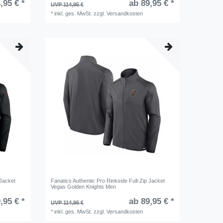
,95 € *
ab 89,95 € *
UVP 114,95 €
*
inkl. ges. MwSt.
zzgl.
Versandkosten
 Jacket
Fanatics Authentic Pro Rinkside Full-Zip Jacket
Vegas Golden Knights Men
,95 € *
ab 89,95 € *
UVP 114,95 €
*
inkl. ges. MwSt.
zzgl.
Versandkosten