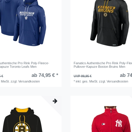
Authentische Pro Rink Poly-Fleece-
Fanatics Authentische Pro Rink Poly-Fle
Kapuze Toronto Leafs Men
Pullover-Kapuze Boston Bruins Men
ab 74,95 € *
ab 74
5 €
UVP 89,95 €
. MwSt.
zzgl.
Versandkosten
*
inkl. ges. MwSt.
zzgl.
Versandkosten