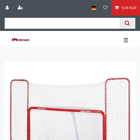
0,00 EUR
☰