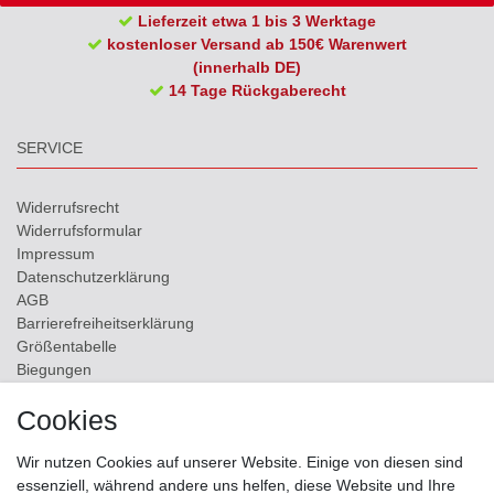
Lieferzeit etwa 1 bis 3 Werktage
kostenloser Versand ab 150€ Warenwert
(innerhalb DE)
14 Tage Rückgaberecht
SERVICE
Widerrufs­recht
Widerrufs­formular
Impressum
Daten­schutz­erklärung
AGB
Barrierefreiheitserklärung
Größentabelle
Biegungen
Versand
Cookies
Kontakt
Wir nutzen Cookies auf unserer Website. Einige von diesen sind
ZAHLUNGSMÖGLICHKEITEN
essenziell, während andere uns helfen, diese Website und Ihre