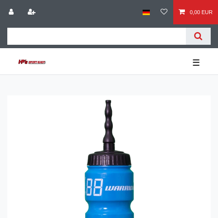
0,00 EUR
☰