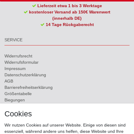
Lieferzeit etwa 1 bis 3 Werktage
kostenloser Versand ab 150€ Warenwert
(innerhalb DE)
14 Tage Rückgaberecht
SERVICE
Widerrufs­recht
Widerrufs­formular
Impressum
Daten­schutz­erklärung
AGB
Barrierefreiheitserklärung
Größentabelle
Biegungen
Versand
Cookies
Kontakt
Wir nutzen Cookies auf unserer Website. Einige von diesen sind
ZAHLUNGSMÖGLICHKEITEN
essenziell, während andere uns helfen, diese Website und Ihre