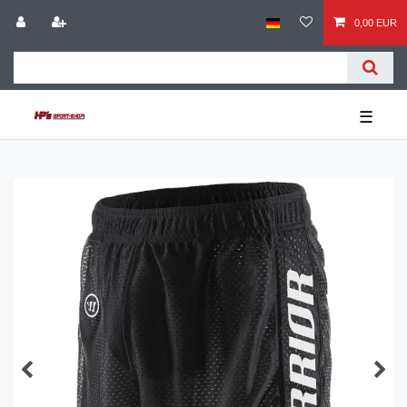
0,00 EUR
☰