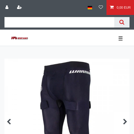
0,00 EUR
☰