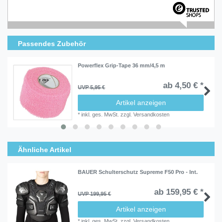
Passendes Zubehör
Powerflex Grip-Tape 36 mm/4,5 m
ab 4,50 € *
UVP 5,95 €
Artikel anzeigen
*
inkl. ges. MwSt.
zzgl.
Versandkosten
Ähnliche Artikel
BAUER Schulterschutz Supreme F50 Pro - Int.
ab 159,95 € *
UVP 199,95 €
Artikel anzeigen
*
inkl. ges. MwSt.
zzgl.
Versandkosten