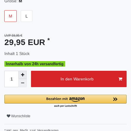
Größe:
M
M
L
UVP 59,95 €
*
29,95 EUR
Inhalt
1
Stück
Innerhalb von 24h versandfertig
In den Warenkorb
Wunschliste
* inkl. ges. MwSt. zzgl.
Versandkosten