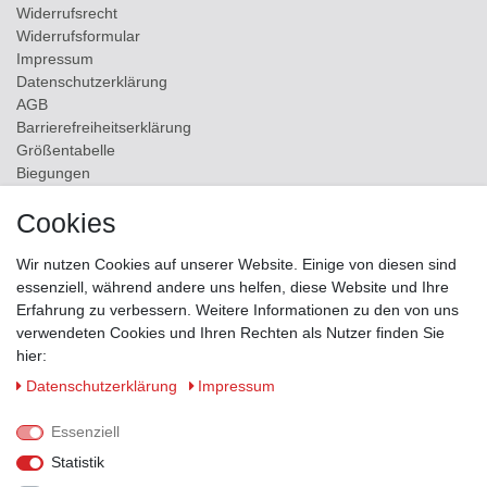
Widerrufs­recht
Widerrufs­formular
Impressum
Daten­schutz­erklärung
AGB
Barrierefreiheitserklärung
Größentabelle
Biegungen
Versand
Cookies
Kontakt
Wir nutzen Cookies auf unserer Website. Einige von diesen sind
ZAHLUNGSMÖGLICHKEITEN
essenziell, während andere uns helfen, diese Website und Ihre
Erfahrung zu verbessern. Weitere Informationen zu den von uns
verwendeten Cookies und Ihren Rechten als Nutzer finden Sie
hier:
Daten­schutz­erklärung
Impressum
Essenziell
Statistik