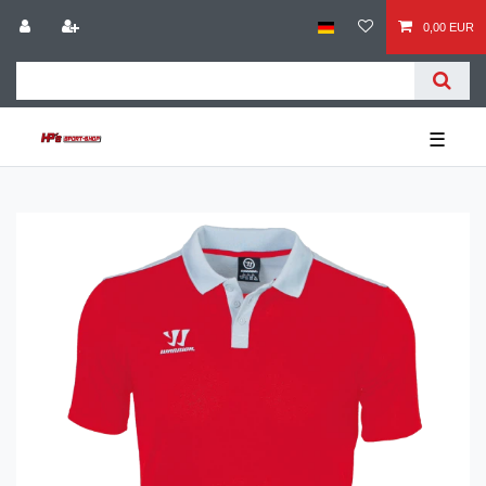
0,00 EUR
☰