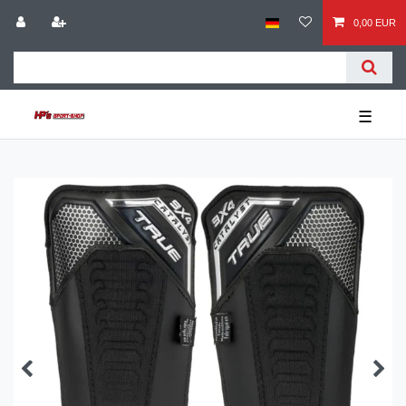
0,00 EUR
☰