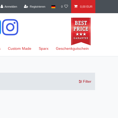
Anmelden
Registrieren
0
0,00 EUR
s
Custom Made
Sparx
Geschenkgutschein
Filter