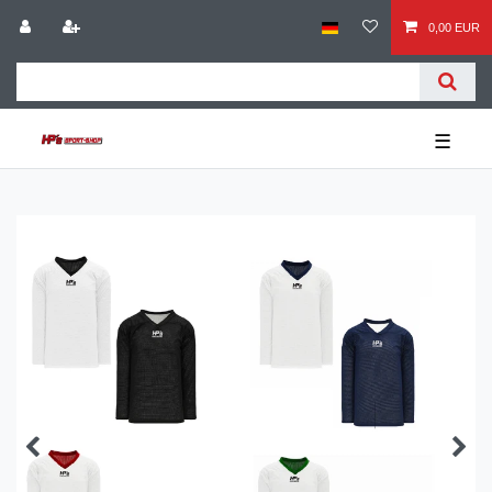
0,00 EUR
☰