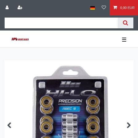
0,00 EUR
☰