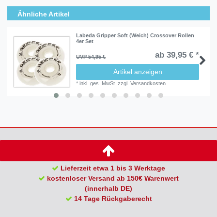
Ähnliche Artikel
Labeda Gripper Soft (Weich) Crossover Rollen
4er Set
ab 39,95 € *
UVP 54,95 €
Artikel anzeigen
*
inkl. ges. MwSt.
zzgl.
Versandkosten
Lieferzeit etwa 1 bis 3 Werktage
kostenloser Versand ab 150€ Warenwert
(innerhalb DE)
14 Tage Rückgaberecht