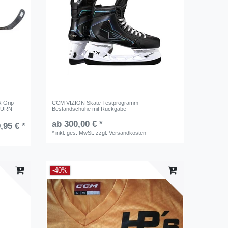
Grip -
CCM VIZION Skate Testprogramm
ETURN
Bestandschuhe mit Rückgabe
ab 300,00 € *
,95 € *
*
inkl. ges. MwSt.
zzgl.
Versandkosten
-40%