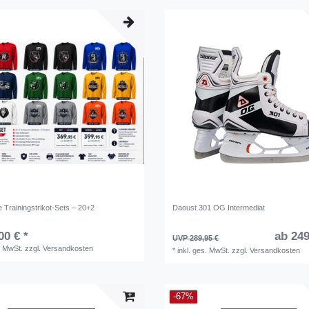
le Trainingstrikot-Sets – 20+2
Daoust 301 OG Intermediat
00 € *
ab 249
UVP 289,95 €
. MwSt.
zzgl.
Versandkosten
*
inkl. ges. MwSt.
zzgl.
Versandkosten
-67%