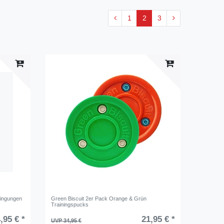
1
2
3
dingungen
Green Biscuit 2er Pack Orange & Grün
Trainingspucks
,95 € *
21,95 € *
UVP 34,95 €