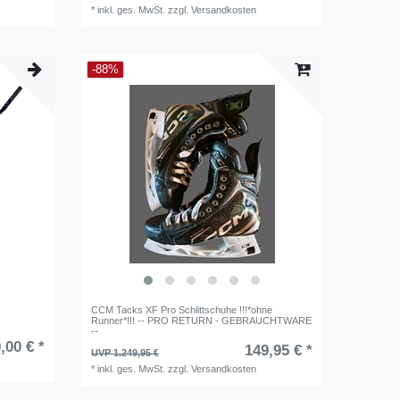
*
inkl. ges. MwSt.
zzgl.
Versandkosten
-88%
CCM Tacks XF Pro Schlittschuhe !!!*ohne
Runner*!!! -- PRO RETURN - GEBRAUCHTWARE
--
,00 € *
149,95 € *
UVP 1.249,95 €
*
inkl. ges. MwSt.
zzgl.
Versandkosten