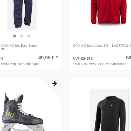
CCM HD Suit Pant Senior --
CCM HD Suit Jacket SR -- LAGERFUND
ND --
49,95 € *
59
5 €
UVP 129,95 €
. MwSt.
zzgl.
Versandkosten
*
inkl. ges. MwSt.
zzgl.
Versandkosten