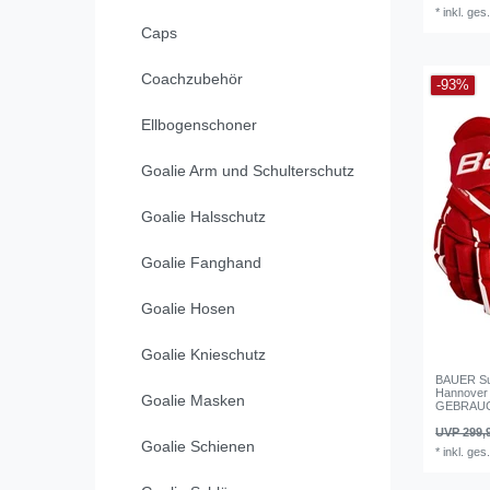
*
inkl. ges
Caps
Coachzubehör
-93%
Ellbogenschoner
Goalie Arm und Schulterschutz
Goalie Halsschutz
Goalie Fanghand
Goalie Hosen
Goalie Knieschutz
BAUER S
Hannover
Goalie Masken
GEBRAUC
UVP 299,
Goalie Schienen
*
inkl. ges