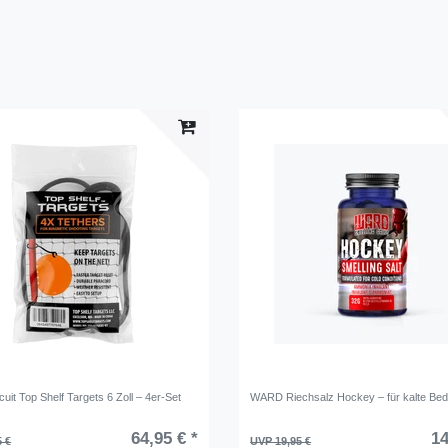
uit Top Shelf Targets 6 Zoll – 4er-Set
WARD Riechsalz Hockey – für kalte Be
64,95 € *
14
5 €
UVP 19,95 €