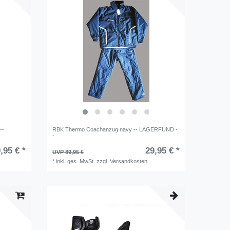
--
RBK Thermo Coachanzug navy -- LAGERFUND -
-
,95 € *
29,95 € *
UVP 89,95 €
*
inkl. ges. MwSt.
zzgl.
Versandkosten