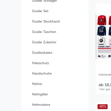
Goalie Schläger
Goalie Set
Goalie Stockhand
Goalie Taschen
Goalie Zubehör
Goalieskates
Halsschutz
Handschuhe
Individuel
Helme
ab 16,
*
inkl. ges
Helmgitter
Helmvisiere
-80%