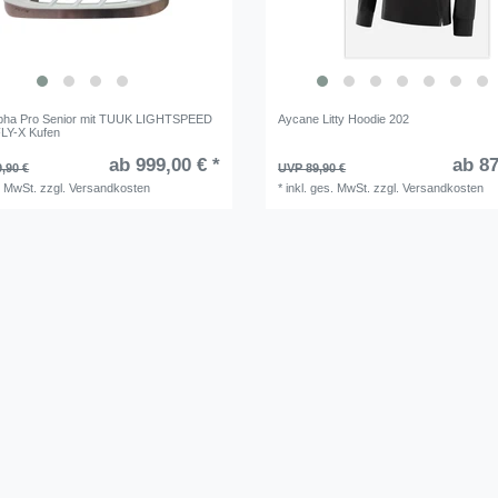
lpha Pro Senior mit TUUK LIGHTSPEED
Aycane Litty Hoodie 202
LY-X Kufen
ab 999,00 € *
ab 87
,90 €
UVP 89,90 €
. MwSt.
zzgl.
Versandkosten
*
inkl. ges. MwSt.
zzgl.
Versandkosten