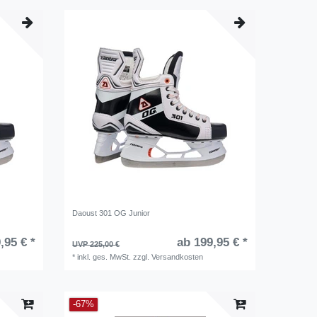
Daoust 301 OG Junior
,95 € *
ab 199,95 € *
UVP 225,00 €
*
inkl. ges. MwSt.
zzgl.
Versandkosten
-67%