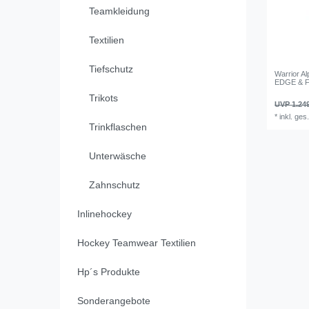
Teamkleidung
Textilien
Tiefschutz
Warrior A
EDGE & F
Trikots
UVP 1.249
*
inkl. ges
Trinkflaschen
Unterwäsche
Zahnschutz
Inlinehockey
Hockey Teamwear Textilien
Hp´s Produkte
Sonderangebote