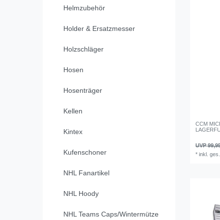
Helmzubehör
Holder & Ersatzmesser
Holzschläger
Hosen
Hosenträger
Kellen
CCM MICRO
LAGERFU
Kintex
UVP 99,9
Kufenschoner
*
inkl. ges
NHL Fanartikel
NHL Hoody
NHL Teams Caps/Wintermütze