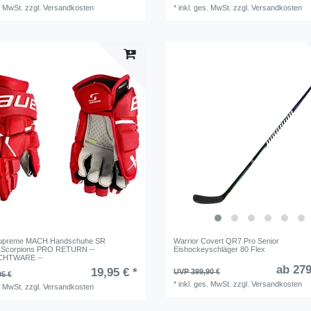
. MwSt.
zzgl.
Versandkosten
*
inkl. ges. MwSt.
zzgl.
Versandkosten
upreme MACH Handschuhe SR
Warrior Covert QR7 Pro Senior
 Scorpions PRO RETURN --
Eishockeyschläger 80 Flex
HTWARE --
ab 279
19,95 € *
UVP 399,90 €
95 €
*
inkl. ges. MwSt.
zzgl.
Versandkosten
. MwSt.
zzgl.
Versandkosten