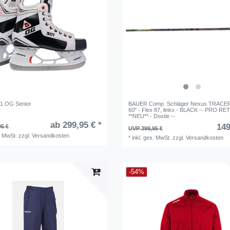
01 OG Senior
BAUER Comp. Schläger Nexus TRACER 
60" - Flex 87, links - BLACK -- PRO R
**NEU** - Dostie --
ab 299,95 € *
149
95 €
UVP 399,95 €
. MwSt.
zzgl.
Versandkosten
*
inkl. ges. MwSt.
zzgl.
Versandkosten
-54%