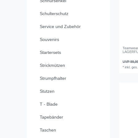
Schnürsenkel
Schulterschutz
Service und Zubehör
Souvenirs
Teamwear 
LAGERFU
Startersets
UVP 99,9
Strickmützen
*
inkl. ges
Strumpfhalter
Stutzen
T - Blade
Tapebänder
Taschen