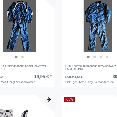
 Trainingsanzug Senior, navy/weiß --
RBK Thermo Teamanzug navy/schwarz 
ND --
LAGERFUND --
19,95 € *
39
5 €
UVP 119,95 €
. MwSt.
zzgl.
Versandkosten
*
inkl. ges. MwSt.
zzgl.
Versandkosten
-63%