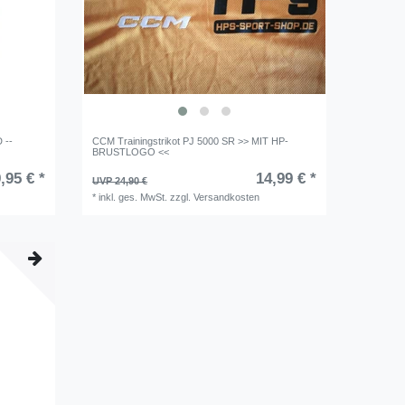
 --
CCM Trainingstrikot PJ 5000 SR >> MIT HP-
BRUSTLOGO <<
,95 € *
14,99 € *
UVP 24,90 €
*
inkl. ges. MwSt.
zzgl.
Versandkosten