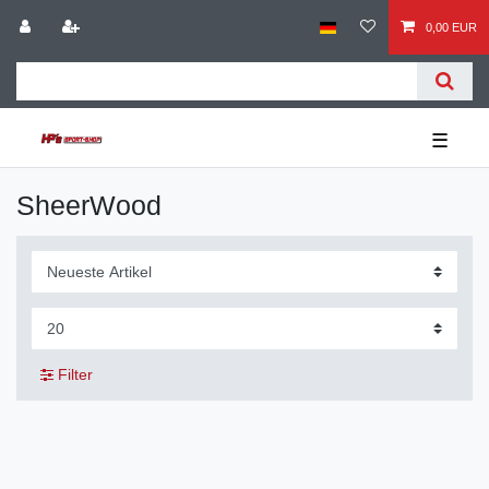
0,00 EUR
☰
SheerWood
Filter