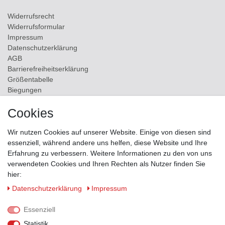
Widerrufs­recht
Widerrufs­formular
Impressum
Daten­schutz­erklärung
AGB
Barrierefreiheitserklärung
Größentabelle
Biegungen
Versand
Cookies
Kontakt
Wir nutzen Cookies auf unserer Website. Einige von diesen sind
ZAHLUNGSMÖGLICHKEITEN
essenziell, während andere uns helfen, diese Website und Ihre
Erfahrung zu verbessern. Weitere Informationen zu den von uns
verwendeten Cookies und Ihren Rechten als Nutzer finden Sie
hier:
Daten­schutz­erklärung
Impressum
Essenziell
Statistik