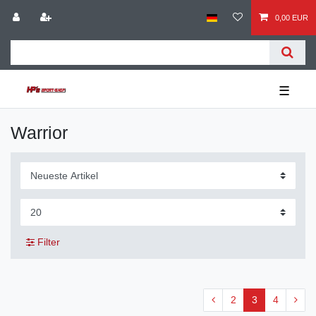
0,00 EUR
☰
Warrior
Filter
2
3
4