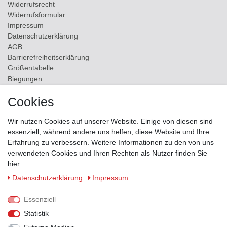
Widerrufs­recht
Widerrufs­formular
Impressum
Daten­schutz­erklärung
AGB
Barrierefreiheitserklärung
Größentabelle
Biegungen
Versand
Cookies
Kontakt
Wir nutzen Cookies auf unserer Website. Einige von diesen sind
ZAHLUNGSMÖGLICHKEITEN
essenziell, während andere uns helfen, diese Website und Ihre
Erfahrung zu verbessern. Weitere Informationen zu den von uns
verwendeten Cookies und Ihren Rechten als Nutzer finden Sie
hier:
Daten­schutz­erklärung
Impressum
Essenziell
Statistik