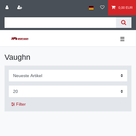
0,00 EUR
☰
Vaughn
Filter