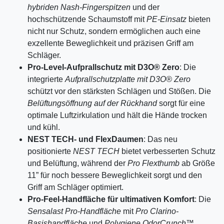
hybriden Nash-Fingerspitzen
und der
hochschützende Schaumstoff mit
PE-Einsatz
bieten
nicht nur Schutz, sondern ermöglichen auch eine
exzellente Beweglichkeit und präzisen Griff am
Schläger.
Pro-Level-Aufprallschutz mit D3O® Zero
: Die
integrierte
Aufprallschutzplatte mit D3O® Zero
schützt vor den stärksten Schlägen und Stößen. Die
Belüftungsöffnung auf der Rückhand
sorgt für eine
optimale Luftzirkulation und hält die Hände trocken
und kühl.
NEST TECH- und FlexDaumen
: Das neu
positionierte
NEST TECH
bietet verbesserten Schutz
und Belüftung, während der
Pro Flexthumb
ab Größe
11” für noch bessere Beweglichkeit sorgt und den
Griff am Schläger optimiert.
Pro-Feel-Handfläche für ultimativen Komfort
: Die
Sensalast Pro-Handfläche
mit
Pro Clarino-
Basishandfläche
und
Polygiene OdorCrunch™