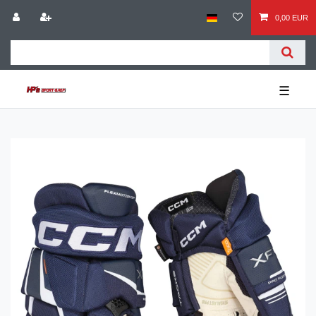
0,00 EUR
☰