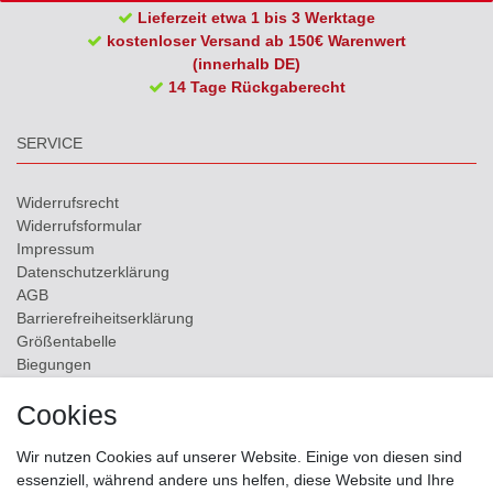
Lieferzeit etwa 1 bis 3 Werktage
kostenloser Versand ab 150€ Warenwert
(innerhalb DE)
14 Tage Rückgaberecht
SERVICE
Widerrufs­recht
Widerrufs­formular
Impressum
Daten­schutz­erklärung
AGB
Barrierefreiheitserklärung
Größentabelle
Biegungen
Versand
Cookies
Kontakt
Wir nutzen Cookies auf unserer Website. Einige von diesen sind
ZAHLUNGSMÖGLICHKEITEN
essenziell, während andere uns helfen, diese Website und Ihre