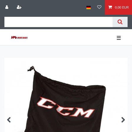
0,00 EUR
☰