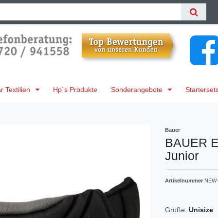
 Textilien
Hp´s Produkte
Sonderangebote
Starterset
Bauer
BAUER Eli
Junior
Artikelnummer
NEW-
Größe:
Unisize