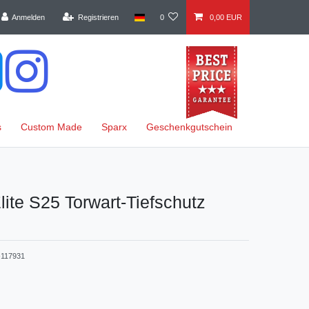
Anmelden
Registrieren
0
0,00 EUR
s
Custom Made
Sparx
Geschenkgutschein
te S25 Torwart-Tiefschutz
117931