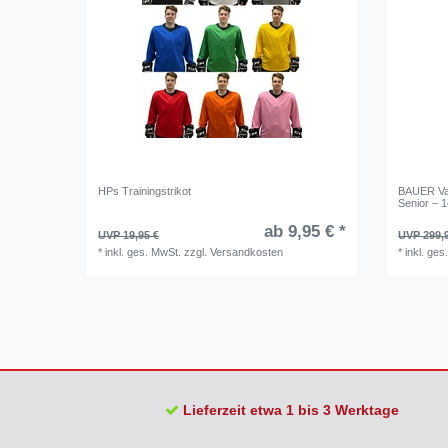
HPs Trainingstrikot
BAUER Va
Senior – 
ab 9,95 € *
UVP 19,95 €
UVP 299,
*
inkl. ges. MwSt.
zzgl.
Versandkosten
*
inkl. ges
Lieferzeit etwa 1 bis 3 Werktage