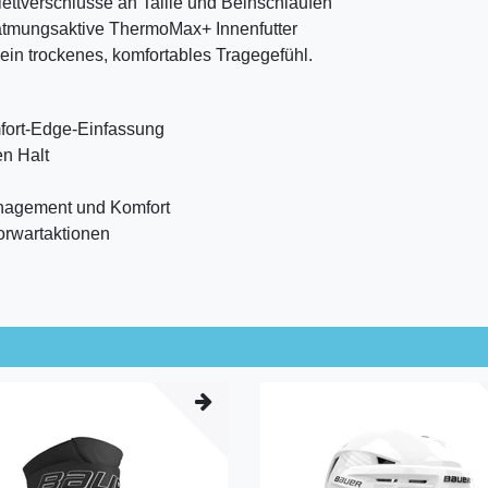
lettverschlüsse an Taille und Beinschlaufen
s atmungsaktive ThermoMax+ Innenfutter
r ein trockenes, komfortables Tragegefühl.
mfort-Edge-Einfassung
en Halt
anagement und Komfort
orwartaktionen