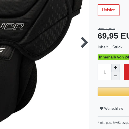
Unisize
UVP 79,95 €
69,95 
Inhalt
1
Stück
Innerhalb von 24
Wunschliste
* inkl. ges. MwSt. zzgl.