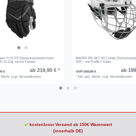
por FLYLITE Eishockeyhandschuhe
BAUER RE-AKT 90 Combo Eishockeyhel
14–15 Zoll, sechs Farben
S25 – mit Profile-I-Gitter
ab 219,95 € *
ab 199
95 €
UVP 269,95 €
. MwSt.
zzgl.
Versandkosten
*
inkl. ges. MwSt.
zzgl.
Versandkosten
kostenloser Versand ab 150€ Warenwert
(innerhalb DE)