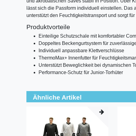
und akrobatischen Saves stabil in Position. Über K
lässt sich die Passform individuell einstellen. Da
unterstützt den Feuchtigkeitstransport und sorgt fü
Produktvorteile
Einteilige Schutzschale mit komfortabler Co
Doppeltes Beckengurtsystem für zuverlässig
Individuell anpassbare Klettverschlüsse
ThermoMax+ Innenfutter für Feuchtigkeitsm
Unterstützt Beweglichkeit bei dynamischen T
Performance-Schutz für Junior-Torhüter
Ähnliche Artikel