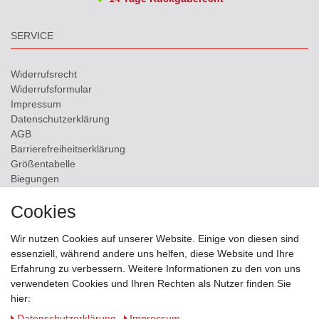
SERVICE
Widerrufs­recht
Widerrufs­formular
Impressum
Daten­schutz­erklärung
AGB
Barrierefreiheitserklärung
Größentabelle
Biegungen
Versand
Cookies
Kontakt
Wir nutzen Cookies auf unserer Website. Einige von diesen sind
ZAHLUNGSMÖGLICHKEITEN
essenziell, während andere uns helfen, diese Website und Ihre
Erfahrung zu verbessern. Weitere Informationen zu den von uns
verwendeten Cookies und Ihren Rechten als Nutzer finden Sie
hier:
Daten­schutz­erklärung
Impressum