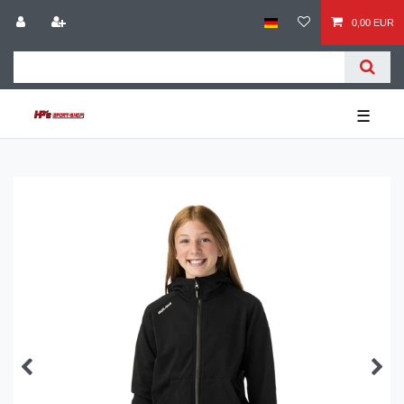
0,00 EUR
☰