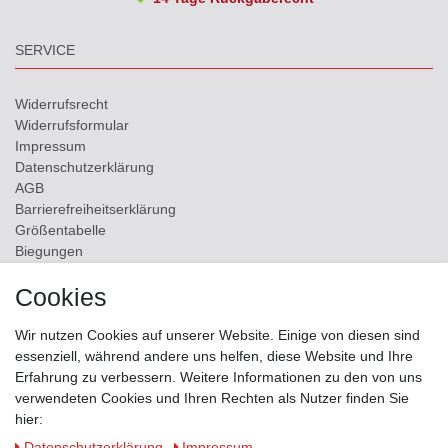
SERVICE
Widerrufs­recht
Widerrufs­formular
Impressum
Daten­schutz­erklärung
AGB
Barrierefreiheitserklärung
Größentabelle
Biegungen
Versand
Cookies
Kontakt
Wir nutzen Cookies auf unserer Website. Einige von diesen sind
ZAHLUNGSMÖGLICHKEITEN
essenziell, während andere uns helfen, diese Website und Ihre
Erfahrung zu verbessern. Weitere Informationen zu den von uns
verwendeten Cookies und Ihren Rechten als Nutzer finden Sie
hier:
Daten­schutz­erklärung
Impressum