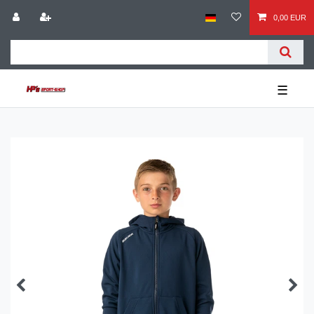
0,00 EUR
☰