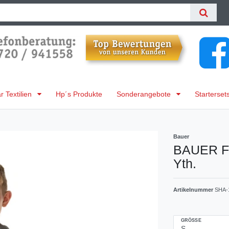
 Textilien
Hp´s Produkte
Sonderangebote
Starterset
Bauer
BAUER Fl
Yth.
Artikelnummer
SHA-
GRÖSSE