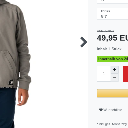
FARBE
UVP 79,95 €
49,95 
Inhalt
1
Stück
Innerhalb von 24
Wunschliste
* inkl. ges. MwSt. zzgl.