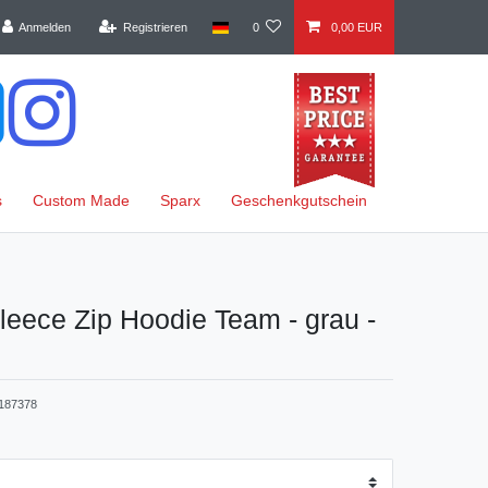
Anmelden
Registrieren
0
0,00 EUR
s
Custom Made
Sparx
Geschenkgutschein
eece Zip Hoodie Team - grau -
187378