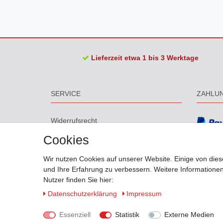
Lieferzeit etwa 1 bis 3 Werktage
SERVICE
ZAHLU
Widerrufs­recht
Widerrufs­formular
Cookies
Impressum
Daten­schutz­erklärung
Wir nutzen Cookies auf unserer Website. Einige von dies
AGB
und Ihre Erfahrung zu verbessern. Weitere Information
Barrierefreiheitserklärung
Nutzer finden Sie hier:
Größentabelle
Daten­schutz­erklärung
Impressum
Biegungen
Versand
Essenziell
Statistik
Externe Medien
Kontakt