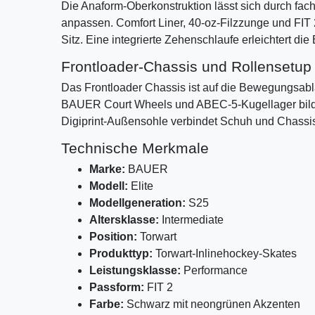
Die Anaform-Oberkonstruktion lässt sich durch f
anpassen. Comfort Liner, 40-oz-Filzzunge und FIT 
Sitz. Eine integrierte Zehenschlaufe erleichtert di
Frontloader-Chassis und Rollensetup
Das Frontloader Chassis ist auf die Bewegungsablä
BAUER Court Wheels und ABEC-5-Kugellager bilde
Digiprint-Außensohle verbindet Schuh und Chassi
Technische Merkmale
Marke:
BAUER
Modell:
Elite
Modellgeneration:
S25
Altersklasse:
Intermediate
Position:
Torwart
Produkttyp:
Torwart-Inlinehockey-Skates
Leistungsklasse:
Performance
Passform:
FIT 2
Farbe:
Schwarz mit neongrünen Akzenten