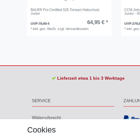
BAUER Pro Certified S25 Torwart-Halsschutz
CCM Jetsp
Junior
Junior - 5
64,95 € *
UVP 79,95 €
UVP 279,
*
inkl. ges. MwSt.
zzgl.
Versandkosten
*
inkl. ges
Lieferzeit etwa 1 bis 3 Werktage
SERVICE
ZAHLU
Widerrufs­recht
Widerrufs­formular
Cookies
Impressum
Daten­schutz­erklärung