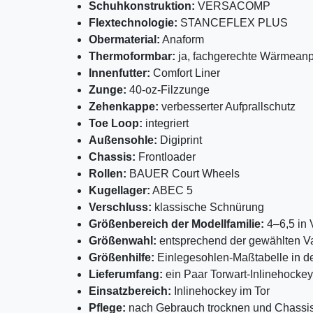
Schuhkonstruktion:
VERSACOMP
Flextechnologie:
STANCEFLEX PLUS
Obermaterial:
Anaform
Thermoformbar:
ja, fachgerechte Wärmean
Innenfutter:
Comfort Liner
Zunge:
40-oz-Filzzunge
Zehenkappe:
verbesserter Aufprallschutz
Toe Loop:
integriert
Außensohle:
Digiprint
Chassis:
Frontloader
Rollen:
BAUER Court Wheels
Kugellager:
ABEC 5
Verschluss:
klassische Schnürung
Größenbereich der Modellfamilie:
4–6,5 in 
Größenwahl:
entsprechend der gewählten Va
Größenhilfe:
Einlegesohlen-Maßtabelle in de
Lieferumfang:
ein Paar Torwart-Inlinehocke
Einsatzbereich:
Inlinehockey im Tor
Pflege:
nach Gebrauch trocknen und Chassis,