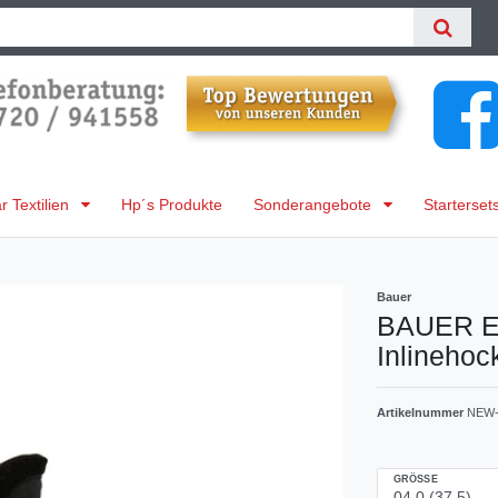
 Textilien
Hp´s Produkte
Sonderangebote
Starterset
Bauer
BAUER Eli
Inlinehoc
Artikelnummer
NEW-
GRÖSSE