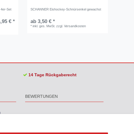
 4er-Set
SCHANNER Eishockey-Schnürsenkel gewachst
BAUER Com
,95 € *
ab 3,50 € *
UVP 229,
*
inkl. ges. MwSt.
zzgl.
Versandkosten
*
inkl. ge
14 Tage Rückgaberecht
BEWERTUNGEN