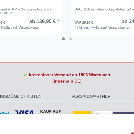
eed FT8 Pro Composite Grip Stick
BAUER Street Inlinehockey-Rollen 82A –
0 Flex 54"
ab 139,95 € *
ab 24
95 €
UVP 29,95 €
. MwSt.
zzgl.
Versandkosten
*
inkl. ges. MwSt.
zzgl.
Versandkosten
kostenloser Versand ab 150€ Warenwert
(innerhalb DE)
NGSMÖGLICHKEITEN
VERSANDPARTNER