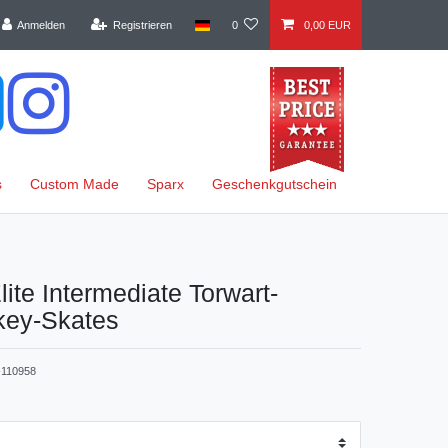
Anmelden
Registrieren
0
0,00 EUR
s
Custom Made
Sparx
Geschenkgutschein
te Intermediate Torwart-
key-Skates
110958