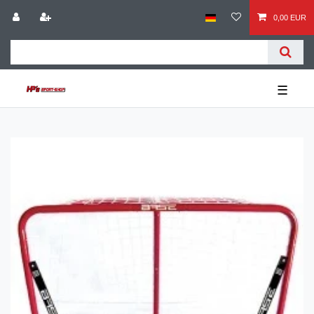
0,00 EUR
☰