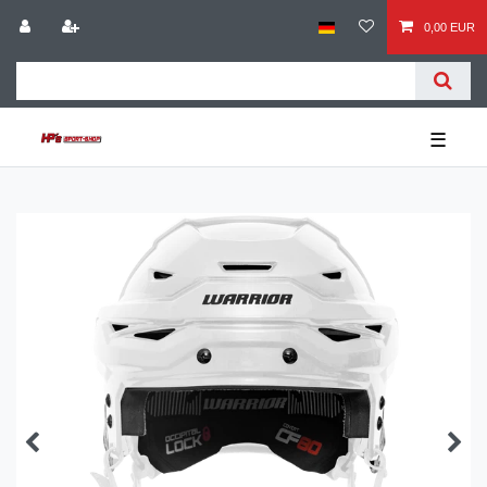
0,00 EUR
☰