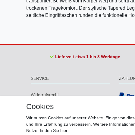
transportiert Schweiß vom Körper weg und sorgt au
trockenen Tragekomfort. Der stylische Tapered Leg 
seitliche Eingrifftaschen runden die funktionelle H
Lieferzeit etwa 1 bis 3 Werktage
SERVICE
ZAHLU
Widerrufs­recht
Widerrufs­formular
Cookies
Impressum
Daten­schutz­erklärung
Wir nutzen Cookies auf unserer Website. Einige von dies
AGB
und Ihre Erfahrung zu verbessern. Weitere Information
Barrierefreiheitserklärung
Nutzer finden Sie hier:
Größentabelle