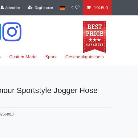
Anmelden
Registrieren
0
0,00 EUR
s
Custom Made
Sparx
Geschenkgutschein
mour Sportstyle Jogger Hose
62504018