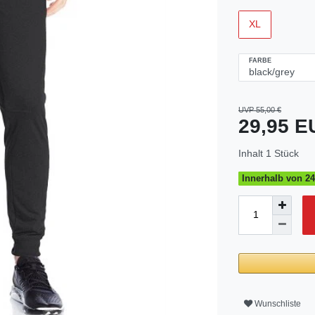
XL
FARBE
UVP 55,00 €
29,95 
Inhalt
1
Stück
Innerhalb von 24
Wunschliste