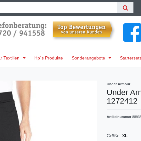
 Textilien
Hp´s Produkte
Sonderangebote
Starterset
Under Armour
Under Ar
1272412
Artikelnummer
8893
Größe:
XL