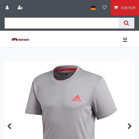
0,00 EUR
☰