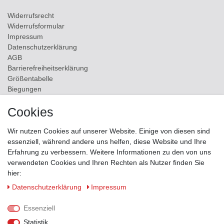
Widerrufs­recht
Widerrufs­formular
Impressum
Daten­schutz­erklärung
AGB
Barrierefreiheitserklärung
Größentabelle
Biegungen
Versand
Cookies
Kontakt
Wir nutzen Cookies auf unserer Website. Einige von diesen sind
ZAHLUNGSMÖGLICHKEITEN
essenziell, während andere uns helfen, diese Website und Ihre
Erfahrung zu verbessern. Weitere Informationen zu den von uns
verwendeten Cookies und Ihren Rechten als Nutzer finden Sie
hier:
Daten­schutz­erklärung
Impressum
Essenziell
Statistik