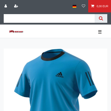
0,00 EUR
☰