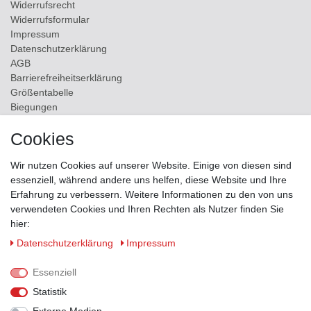
Widerrufs­recht
Widerrufs­formular
Impressum
Daten­schutz­erklärung
AGB
Barrierefreiheitserklärung
Größentabelle
Biegungen
Versand
Cookies
Kontakt
Wir nutzen Cookies auf unserer Website. Einige von diesen sind
ZAHLUNGSMÖGLICHKEITEN
essenziell, während andere uns helfen, diese Website und Ihre
Erfahrung zu verbessern. Weitere Informationen zu den von uns
verwendeten Cookies und Ihren Rechten als Nutzer finden Sie
hier:
Daten­schutz­erklärung
Impressum
Essenziell
Statistik