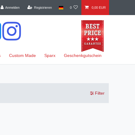
Anmelden
Registrieren
0
0,00 EUR
s
Custom Made
Sparx
Geschenkgutschein
Filter