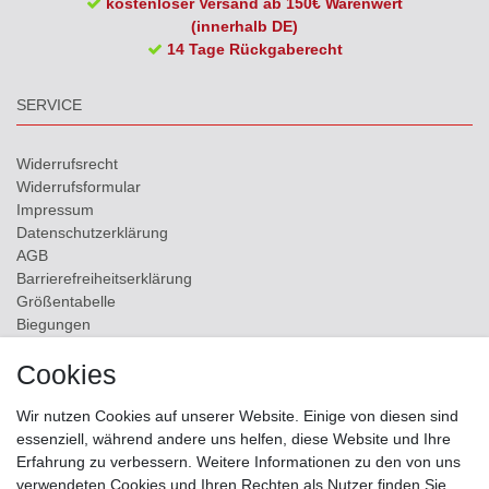
kostenloser Versand ab 150€ Warenwert
(innerhalb DE)
14 Tage Rückgaberecht
SERVICE
Widerrufs­recht
Widerrufs­formular
Impressum
Daten­schutz­erklärung
AGB
Barrierefreiheitserklärung
Größentabelle
Biegungen
Versand
Cookies
Kontakt
Wir nutzen Cookies auf unserer Website. Einige von diesen sind
ZAHLUNGSMÖGLICHKEITEN
essenziell, während andere uns helfen, diese Website und Ihre
Erfahrung zu verbessern. Weitere Informationen zu den von uns
verwendeten Cookies und Ihren Rechten als Nutzer finden Sie