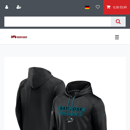
0,00 EUR
☰