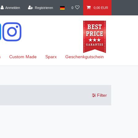
Anmelden
Registrieren
0
0,00 EUR
s
Custom Made
Sparx
Geschenkgutschein
Filter