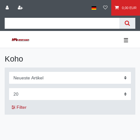
0,00 EUR
☰
Koho
Filter