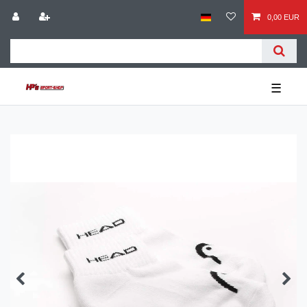
0,00 EUR
☰