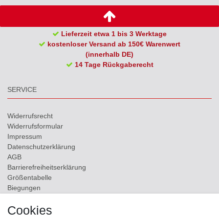
Lieferzeit etwa 1 bis 3 Werktage
kostenloser Versand ab 150€ Warenwert
(innerhalb DE)
14 Tage Rückgaberecht
SERVICE
Widerrufs­recht
Widerrufs­formular
Impressum
Daten­schutz­erklärung
AGB
Barrierefreiheitserklärung
Größentabelle
Biegungen
Versand
Cookies
Kontakt