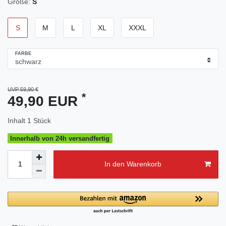
Größe:
S
S
M
L
XL
XXXL
FARBE
UVP 59,90 €
*
49,90 EUR
Inhalt
1
Stück
Innerhalb von 24h versandfertig
In den Warenkorb