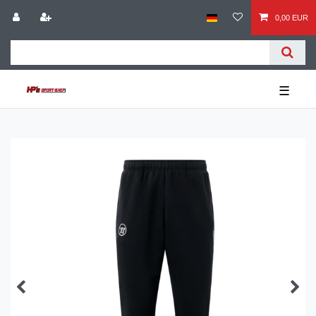
0,00 EUR
☰