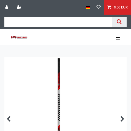
0,00 EUR
☰