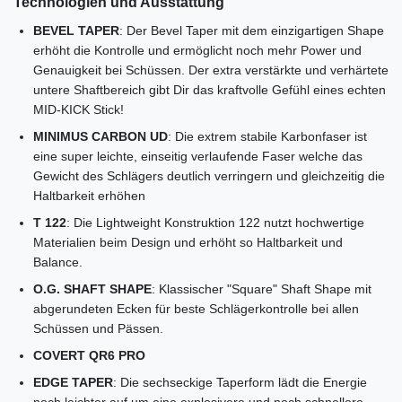
Technologien und Ausstattung
BEVEL TAPER
: Der Bevel Taper mit dem einzigartigen Shape
erhöht die Kontrolle und ermöglicht noch mehr Power und
Genauigkeit bei Schüssen. Der extra verstärkte und verhärtete
untere Shaftbereich gibt Dir das kraftvolle Gefühl eines echten
MID-KICK Stick!
MINIMUS CARBON UD
: Die extrem stabile Karbonfaser ist
eine super leichte, einseitig verlaufende Faser welche das
Gewicht des Schlägers deutlich verringern und gleichzeitig die
Haltbarkeit erhöhen
T 122
: Die Lightweight Konstruktion 122 nutzt hochwertige
Materialien beim Design und erhöht so Haltbarkeit und
Balance.
O.G. SHAFT SHAPE
: Klassischer "Square" Shaft Shape mit
abgerundeten Ecken für beste Schlägerkontrolle bei allen
Schüssen und Pässen.
COVERT QR6 PRO
EDGE TAPER
: Die sechseckige Taperform lädt die Energie
noch leichter auf um eine explosivere und noch schnellere