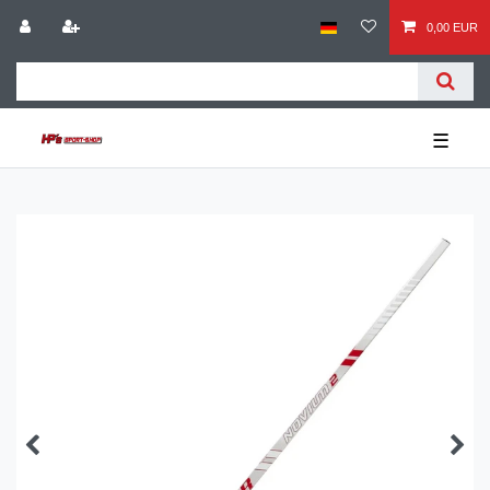
0,00 EUR
☰