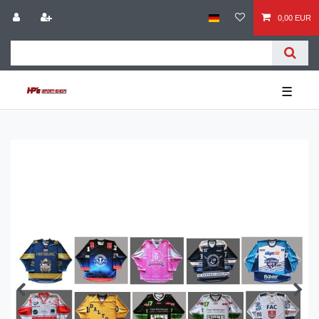
0,00 EUR
☰