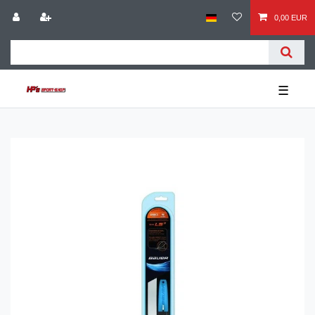
0,00 EUR
☰