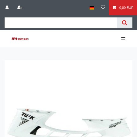
0,00 EUR
☰