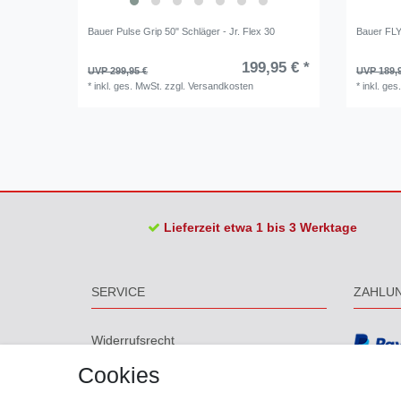
Bauer Pulse Grip 50" Schläger - Jr. Flex 30
Bauer FLY
199,95 € *
UVP 299,95 €
UVP 189,
*
inkl. ges. MwSt.
zzgl.
Versandkosten
*
inkl. ges
Lieferzeit etwa 1 bis 3 Werktage
SERVICE
ZAHLU
Widerrufs­recht
Widerrufs­formular
Cookies
Impressum
Daten­schutz­erklärung