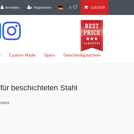
Anmelden
Registrieren
0
0,00 EUR
s
Custom Made
Sparx
Geschenkgutschein
 für beschichteten Stahl
94804