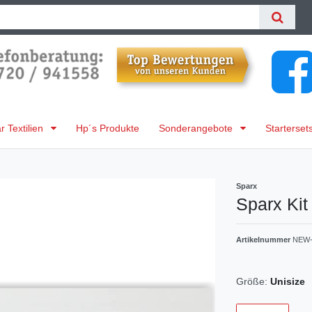
 Textilien
Hp´s Produkte
Sonderangebote
Starterset
Sparx
Sparx Kit
Artikelnummer
NEW-
Größe:
Unisize