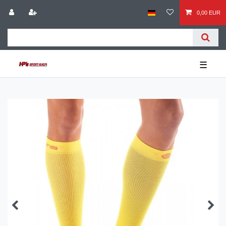
0,00 EUR
☰