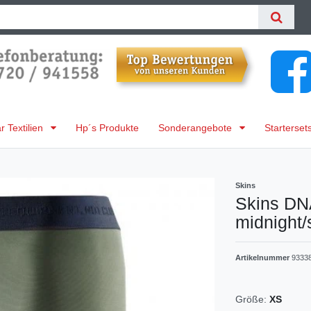
 Textilien
Hp´s Produkte
Sonderangebote
Starterset
Skins
Skins DN
midnight
Artikelnummer
9333
Größe:
XS