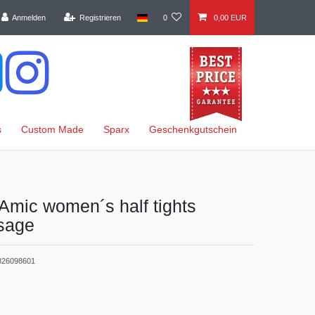
Anmelden
Registrieren
0
0,00 EUR
s
Custom Made
Sparx
Geschenkgutschein
Amic women´s half tights
/sage
826098601