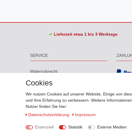
Lieferzeit etwa 1 bis 3 Werktage
SERVICE
ZAHLU
Widerrufs­recht
Widerrufs­formular
Cookies
Impressum
Daten­schutz­erklärung
Wir nutzen Cookies auf unserer Website. Einige von dies
AGB
und Ihre Erfahrung zu verbessern. Weitere Information
Barrierefreiheitserklärung
Nutzer finden Sie hier:
Größentabelle
Daten­schutz­erklärung
Impressum
Biegungen
Versand
Essenziell
Statistik
Externe Medien
Kontakt