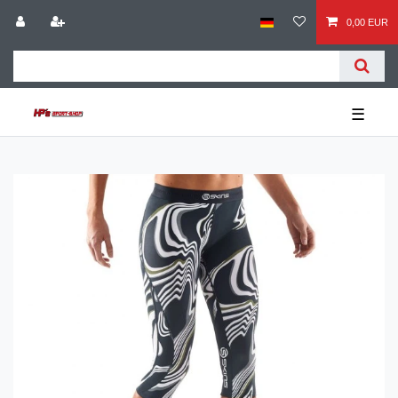
0,00 EUR
☰