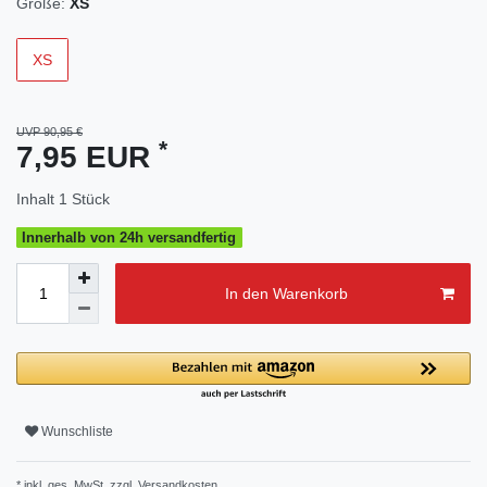
Größe:
XS
XS
UVP 90,95 €
*
7,95 EUR
Inhalt
1
Stück
Innerhalb von 24h versandfertig
In den Warenkorb
Wunschliste
* inkl. ges. MwSt. zzgl.
Versandkosten