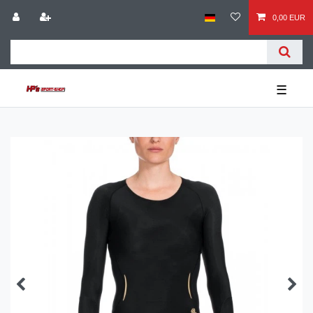
0,00 EUR
☰