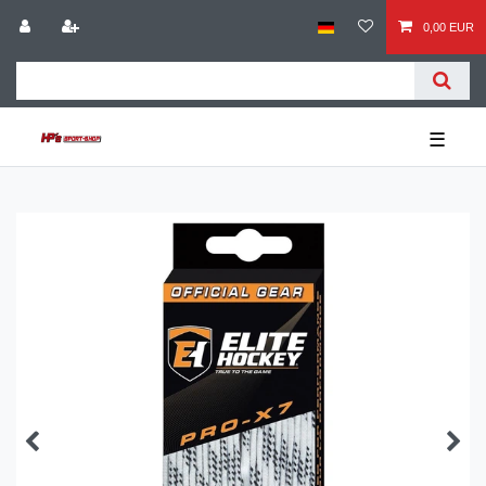
0,00 EUR
☰