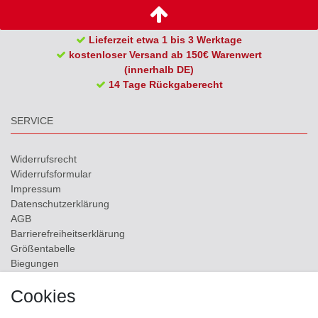
Lieferzeit etwa 1 bis 3 Werktage
kostenloser Versand ab 150€ Warenwert
(innerhalb DE)
14 Tage Rückgaberecht
SERVICE
Widerrufs­recht
Widerrufs­formular
Impressum
Daten­schutz­erklärung
AGB
Barrierefreiheitserklärung
Größentabelle
Biegungen
Versand
Cookies
Kontakt