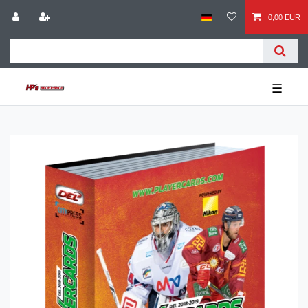
0,00 EUR
☰