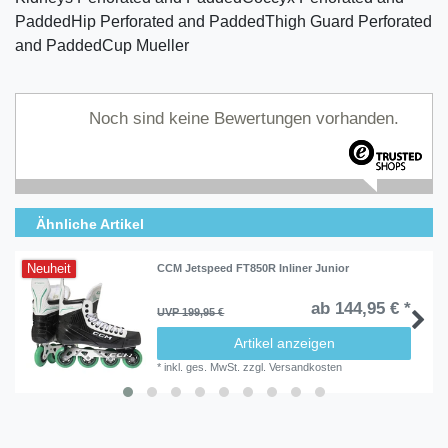
PaddedHip Perforated and PaddedThigh Guard Perforated
and PaddedCup Mueller
Noch sind keine Bewertungen vorhanden.
Ähnliche Artikel
Neuheit
CCM Jetspeed FT850R Inliner Junior
ab 144,95 € *
UVP 199,95 €
Artikel anzeigen
*
inkl. ges. MwSt.
zzgl.
Versandkosten