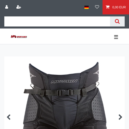
0,00 EUR
☰