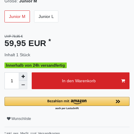
Größe:
Junior M
Junior M
Junior L
UVP 79,95 €
*
59,95 EUR
Inhalt
1
Stück
Innerhalb von 24h versandfertig
In den Warenkorb
Wunschliste
* inkl. ges. MwSt. zzgl.
Versandkosten